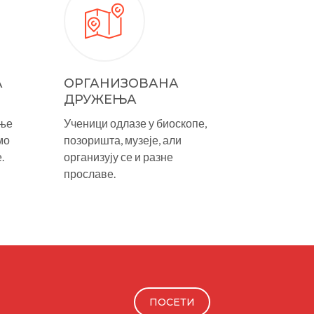
А
ОРГАНИЗОВАНА
ДРУЖЕЊА
ње
Ученици одлазе у биоскопе,
мо
позоришта, музеје, али
.
организују се и разне
прославе.
ПОСЕТИ