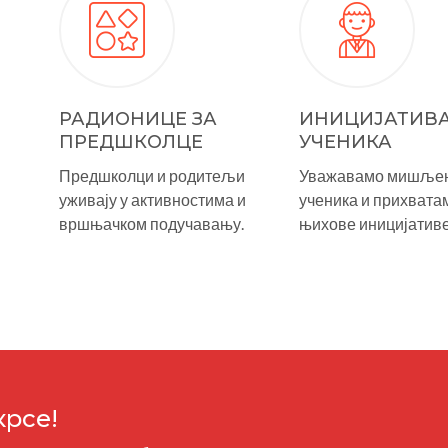
РАДИОНИЦЕ ЗА
ИНИЦИЈАТИВ
ПРЕДШКОЛЦЕ
УЧЕНИКА
Предшколци и родитељи
Уважавамо мишље
уживају у активностима и
ученика и прихвата
вршњачком подучавању.
њихове иницијативе
крсе!