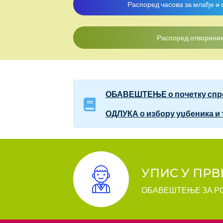
Распоред часова за млађе и 
Распоред отворених
ОБАВЕШТЕЊЕ о почетку спров
ОДЛУКА о избору уџбеника и т
УПИС У ПРВ
ОБАВЕШТЕЊЕ ЗА 