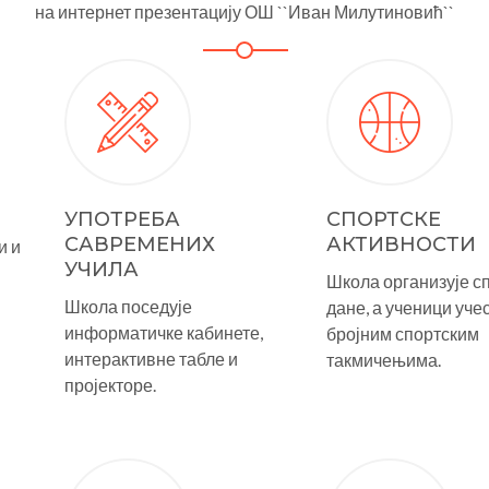
на интернет презентацију ОШ ``Иван Милутиновић``
УПОТРЕБА
СПОРТСКЕ
САВРЕМЕНИХ
АКТИВНОСТИ
и и
УЧИЛА
Школа организује с
Школа поседује
дане, а ученици учес
информатичке кабинете,
бројним спортским
интерактивне табле и
такмичењима.
пројекторе.