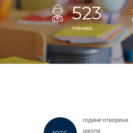
537
Ученика
године отворена
школа