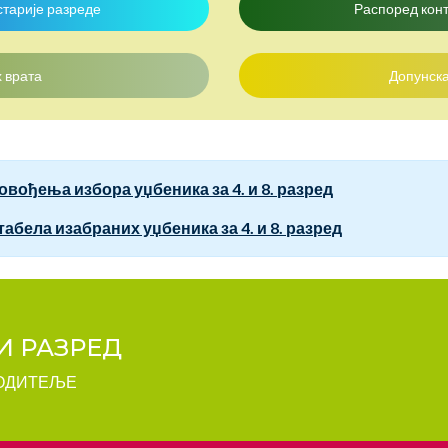
старије разреде
Распоред конт
 врата
Допунска
ођења избора уџбеника за 4. и 8. разред
абела изабраних уџбеника за 4. и 8. разред
И РАЗРЕД
РОДИТЕЉЕ