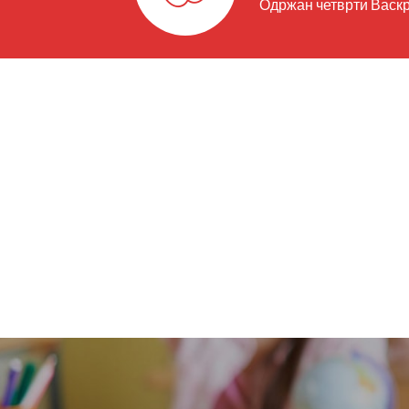
Одржан четврти Васк