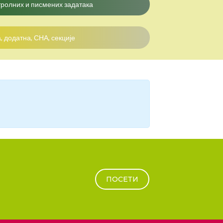
ролних и писмених задатака
, додатна, СНА, секције
ПОСЕТИ