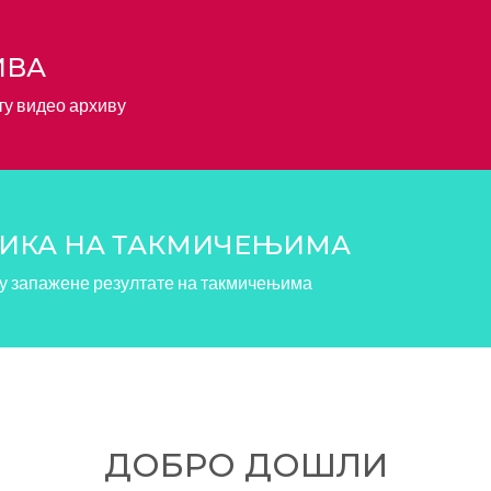
ИВА
ту видео архиву
НИКА НА ТАКМИЧЕЊИМА
у запажене резултате на такмичењима
ДОБРО ДОШЛИ