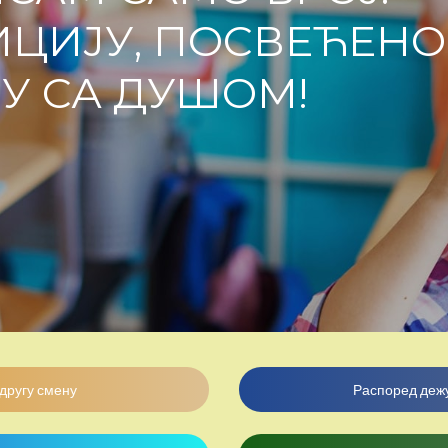
ЦИЈУ, ПОСВЕЋЕНО
У СА ДУШОМ!
 другу смену
Распоред дежу