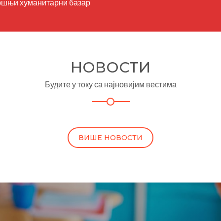
ршњи хуманитарни базар
НОВОСТИ
Будите у току са најновијим вестима
ВИШЕ НОВОСТИ