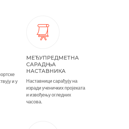
МЕЂУПРЕДМЕТНА
САРАДЊА
НАСТАВНИКА
портске
Наставници сарађују на
твују и у
изради ученичких пројеката
и извођењу огледних
часова.