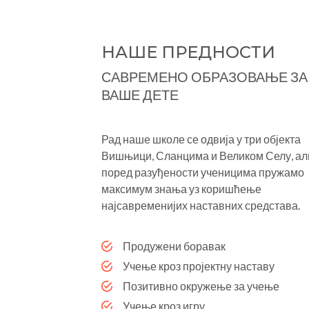
НАШЕ ПРЕДНОСТИ
САВРЕМЕНО ОБРАЗОВАЊЕ ЗА
ВАШЕ ДЕТЕ
Рад наше школе се одвија у три објекта
Вишњици, Сланцима и Великом Селу, ал
поред разуђености ученицима пружамо
максимум знања уз коришћење
најсавременијих наставних средстава.
Продужени боравак
Учење кроз пројектну наставу
Позитивно окружење за учење
Учење кроз игру