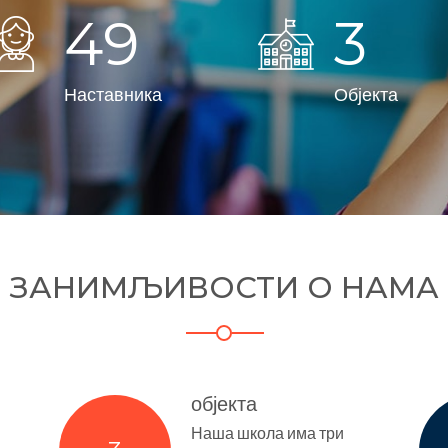
50
3
Наставника
Објекта
ЗАНИМЉИВОСТИ О НАМА
објекта
Наша школа има три