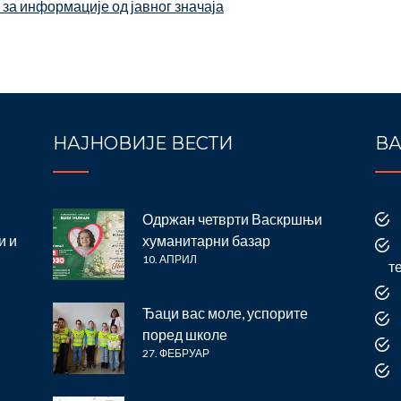
за информације од јавног значаја
НАЈНОВИЈЕ ВЕСТИ
ВА
Одржан четврти Васкршњи
и и
хуманитарни базар
10. АПРИЛ
т
Ђаци вас моле, успорите
поред школе
27. ФЕБРУАР