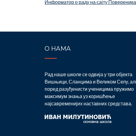
Информатор о раду на сајту Повереника 
О НАМА
Рад наше школе се одвија у три објекта
Вишњици, Сланцима и Великом Селу, ал
поред разуђенисти ученицима пружимо
максимум знања уз коришћење
најсавременијих наставних средстава.