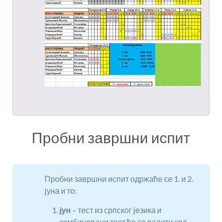
Пробни завршни испит
Пробни завршни испит одржаће се 1. и 2.
јуна и то:
јун
– тест из српског језика и
комбиновани тест ће се радити код