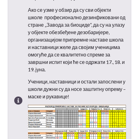
Ако се узме у обзир да су сви објекти
школе професионално дезинфиковани од
стране „Завода за биоциде“, да су на улазу
у објекте обезбеђене дезобаријере,
организацијом припремне наставе школа
и наставници желе да својим ученицима
омогуће да се квалитетно спреме за
завршни испит који ће се одржати 17., 18. и
19. јуна.
Ученици, наставници и остали запослени у
школи дужни су да носе заштитну опрему –
маске и рукавице!