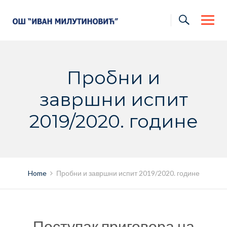
Skip
to
content
Пробни и
завршни испит
2019/2020. године
Home
Пробни и завршни испит 2019/2020. године
Поступак приговора на