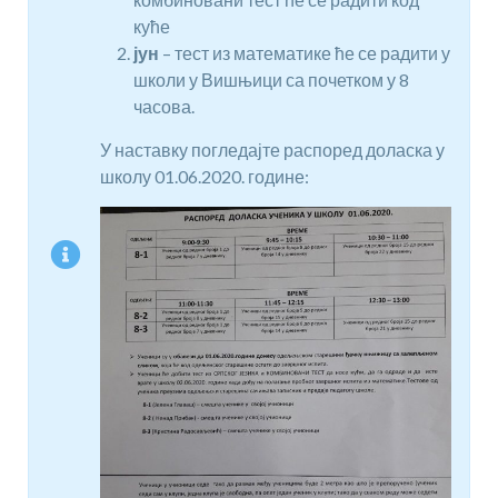
куће
јун
– тест из математике ће се радити у
школи у Вишњици са почетком у 8
часова.
У наставку погледајте распоред доласка у
школу 01.06.2020. године: