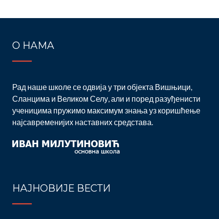
О НАМА
Рад наше школе се одвија у три објекта Вишњици,
Сланцима и Великом Селу, али и поред разуђенисти
ученицима пружимо максимум знања уз коришћење
најсавременијих наставних средстава.
НАЈНОВИЈЕ ВЕСТИ