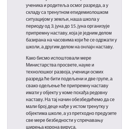
ученика и родитеља осмог разреда, а у
складу са тренутном епидемиолошком
ситуацијом у земљи, наша школа у
периоду од 3. јуна до 15. јуна организује
припремну наставу, која је једним делом
базирана на часовима који ће се одржати у
школи, а другим делом на онлајн наставу.
Како бисмо испоштовали мере
Министарства просвете, науке и
технолошког развоја, ученици осмих
разреда ће бити подељени и две групе, а
свако одељење ће припремну наставу
имати у објекту у коме похађа редовну
наставу. На тај начин обезбедићемо да се
мали број деце нађе у истом тренутку у
објектима школе, а уз претходно предузете
све мере безбедности у спречавању
ширења корона вируса.