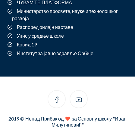
ЧУВАМ ТЕ ПЛАТФОРМА
Министарство просвете, науке и технолошког
развоја
Распоред онлајн наставе
Упис у средње школе
Ковид 19
Институт за јавно здравље Србије
2019 © Ненад Прибак од
за Основну школу "Иван
Милутиновић"