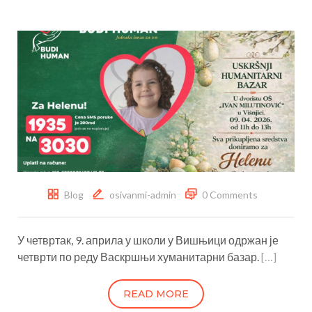
Blog
osivanmi-admin
0 Comments
У четвртак, 9. априла у школи у Вишњици одржан је
четврти по реду Васкршњи хуманитарни базар.
[…]
READ MORE