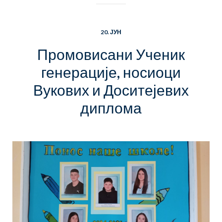
20. ЈУН
Промовисани Ученик
генерације, носиоци
Вукових и Доситејевих
диплома