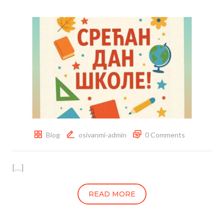
Blog
osivanmi-admin
0 Comments
[…]
READ MORE