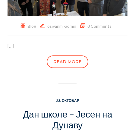
Blog
osivanmi-admin
0 Comments
[…]
READ MORE
23. ОКТОБАР
Дан школе – Јесен на
Дунаву