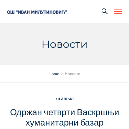
Skip
to
content
Новости
Home
Новости
10. АПРИЛ
Одржан четврти Васкршњи
хуманитарни базар