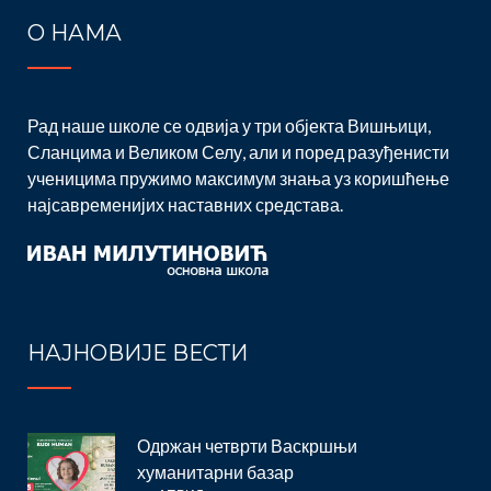
О НАМА
Рад наше школе се одвија у три објекта Вишњици,
Сланцима и Великом Селу, али и поред разуђенисти
ученицима пружимо максимум знања уз коришћење
најсавременијих наставних средстава.
НАЈНОВИЈЕ ВЕСТИ
Одржан четврти Васкршњи
хуманитарни базар