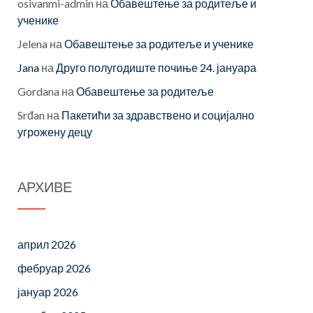
osivanmi-admin
на
Обавештење за родитеље и
ученике
Jelena
на
Обавештење за родитеље и ученике
Jana
на
Друго полугодиште почиње 24. јануара
Gordana
на
Обавештење за родитеље
Srđan
на
Пакетићи за здравствено и социјално
угрожену децу
АРХИВЕ
април 2026
фебруар 2026
јануар 2026