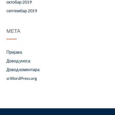
октобар 2019
септембар 2019
МЕТА
Пријава
Довод уноса
Довод коментара
sr.WordPress.org