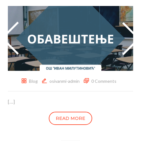
Blog
osivanmi-admin
0 Comments
[…]
READ MORE