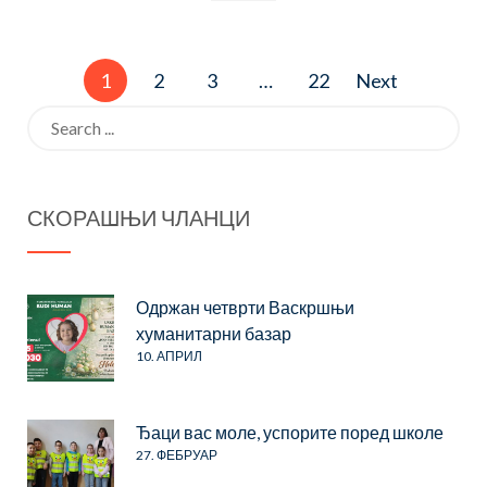
1
2
3
…
22
Next
Search
for:
СКОРАШЊИ ЧЛАНЦИ
Одржан четврти Васкршњи
хуманитарни базар
10. АПРИЛ
Ђаци вас моле, успорите поред школе
27. ФЕБРУАР