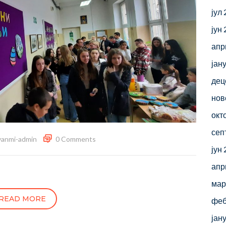
јул
јун
апр
јан
дец
нов
окт
сеп
vanmi-admin
0 Comments
јун
апр
мар
READ MORE
феб
јан