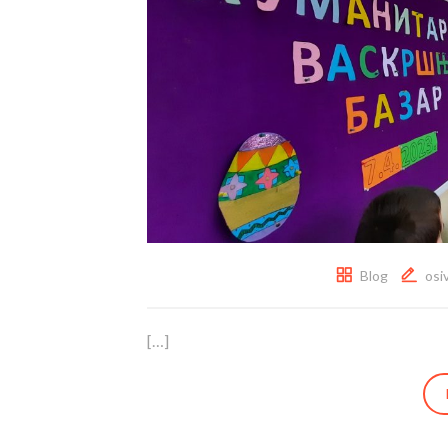
Blog
osi
[…]