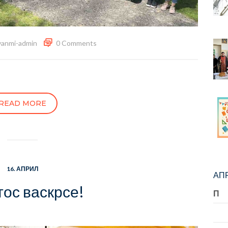
vanmi-admin
0 Comments
READ MORE
16. АПРИЛ
АПР
ос васкрсе!
П