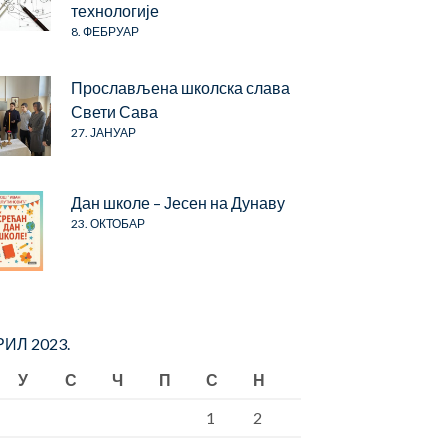
технологије
8. ФЕБРУАР
Прослављена школска слава
Свети Сава
27. ЈАНУАР
Дан школе – Јесен на Дунаву
23. ОКТОБАР
ИЛ 2023.
У
С
Ч
П
С
Н
1
2