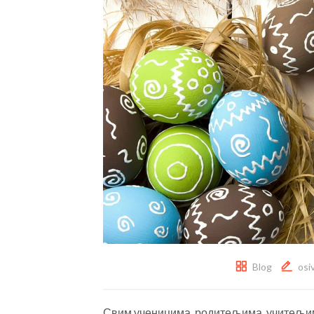
Blog
osi
Свим ученицима, родитељима, учитељи