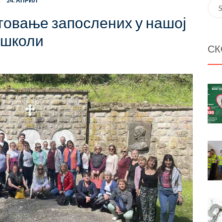
24. АПРИЛ
Sea
for:
товање запослених у нашој
школи
СК