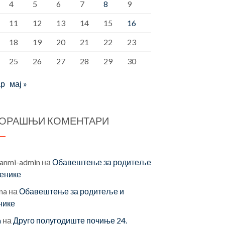
4
5
6
7
8
9
11
12
13
14
15
16
18
19
20
21
22
23
25
26
27
28
29
30
ар
мај »
ОРАШЊИ КОМЕНТАРИ
vanmi-admin
на
Обавештење за родитеље
ченике
na
на
Обавештење за родитеље и
нике
a
на
Друго полугодиште почиње 24.