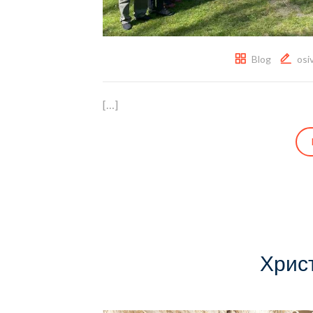
Blog
osi
[…]
Христ