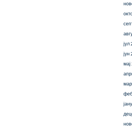
нов
окт
сеп
авг
јул
јун
мај
апр
мар
феб
јан
дец
нов