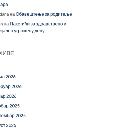
уара
dana
на
Обавештење за родитеље
an
на
Пакетићи за здравствено и
ијално угрожену децу
ХИВЕ
ил 2026
руар 2026
уар 2026
обар 2025
тембар 2025
уст 2025