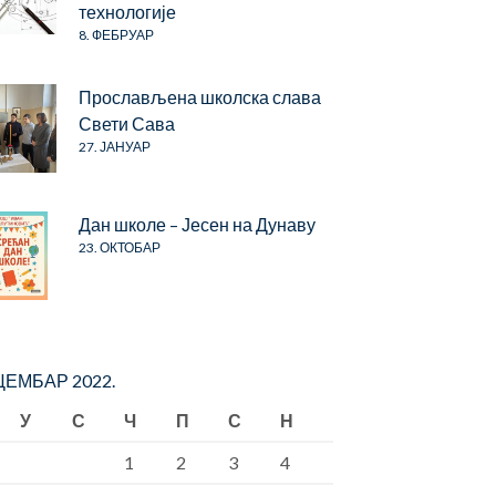
технологије
8. ФЕБРУАР
Прослављена школска слава
Свети Сава
27. ЈАНУАР
Дан школе – Јесен на Дунаву
23. ОКТОБАР
ЕМБАР 2022.
У
С
Ч
П
С
Н
1
2
3
4