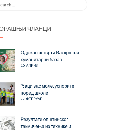
rch
ОРАШЊИ ЧЛАНЦИ
Одржан четврти Васкршњи
хуманитарни базар
10. АПРИЛ
Ђаци вас моле, успорите
поред школе
27. ФЕБРУАР
Резултати општинског
такмичења из технике и