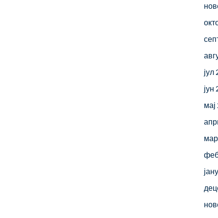
нов
окт
сеп
авг
јул
јун
мај
апр
мар
феб
јан
дец
нов