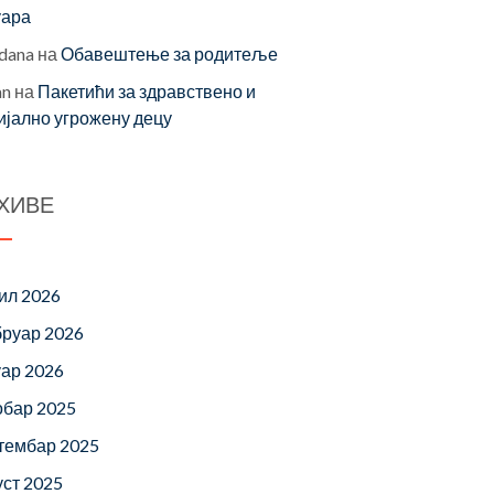
уара
dana
на
Обавештење за родитеље
an
на
Пакетићи за здравствено и
ијално угрожену децу
ХИВЕ
ил 2026
руар 2026
уар 2026
обар 2025
тембар 2025
уст 2025