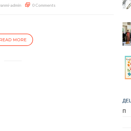
vanmi-admin
0 Comments
READ MORE
ДЕЦ
П