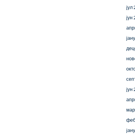
јул
јун
апр
јан
дец
нов
окт
сеп
јун
апр
мар
феб
јан