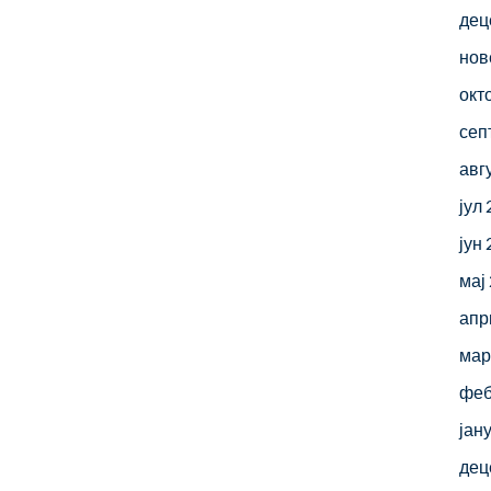
дец
нов
окт
сеп
авг
јул
јун
мај
апр
мар
феб
јан
дец