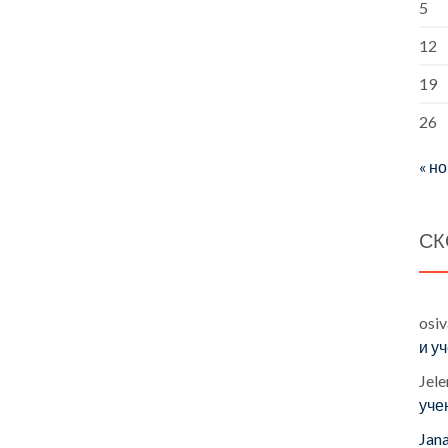
5
12
19
26
« н
СК
osi
и у
Jele
уче
Jan