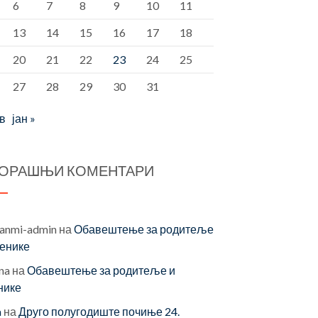
6
7
8
9
10
11
13
14
15
16
17
18
20
21
22
23
24
25
27
28
29
30
31
ов
јан »
ОРАШЊИ КОМЕНТАРИ
vanmi-admin
на
Обавештење за родитеље
ченике
na
на
Обавештење за родитеље и
нике
a
на
Друго полугодиште почиње 24.