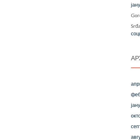
јан
Gor
Srđ
соц
АР
апр
феб
јан
окт
сеп
авг