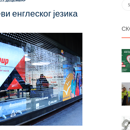
23. ДЕЦЕМБАР
Sea
for:
ви енглеског језика
СК