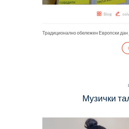
Blog
osi
Традиционално обележен Европски дан ј
Музички та