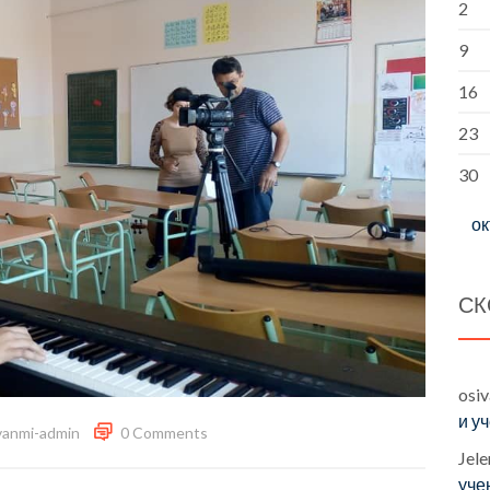
2
9
16
23
30
ок
СК
osi
и у
vanmi-admin
0 Comments
Jele
уче