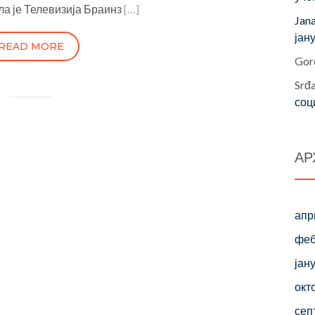
ла је Телевизија Браинз
[…]
Jan
јан
READ MORE
Gor
Srđ
соц
АР
апр
феб
јан
окт
сеп