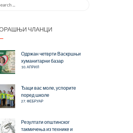
rch
ОРАШЊИ ЧЛАНЦИ
Одржан четврти Васкршњи
хуманитарни базар
10. АПРИЛ
Ђаци вас моле, успорите
поред школе
27. ФЕБРУАР
Резултати општинског
такмичења из технике и