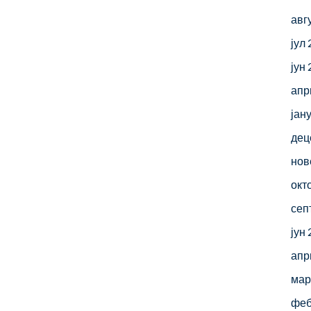
авг
јул
јун
апр
јан
дец
нов
окт
сеп
јун
апр
мар
феб