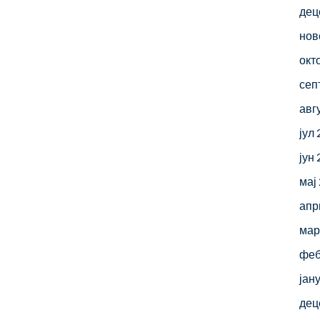
дец
нов
окт
сеп
авг
јул
јун
мај
апр
мар
феб
јан
дец