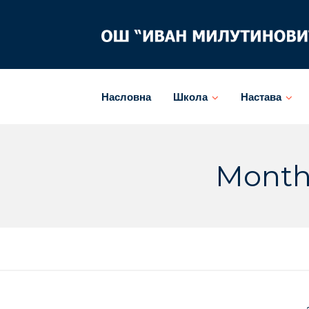
Skip
to
content
Насловна
Школа
Настава
Monthl