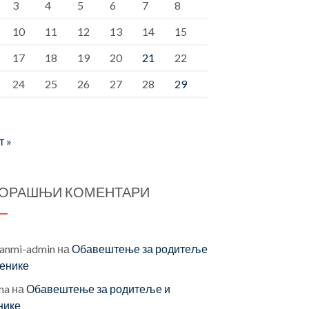
3
4
5
6
7
8
10
11
12
13
14
15
17
18
19
20
21
22
24
25
26
27
28
29
т »
ОРАШЊИ КОМЕНТАРИ
vanmi-admin
на
Обавештење за родитеље
ченике
na
на
Обавештење за родитеље и
нике