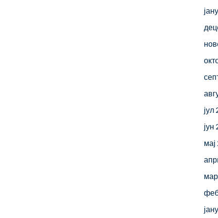
јан
дец
нов
окт
сеп
авг
јул
јун
мај
апр
мар
феб
јан