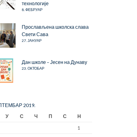
технологије
8. ФЕБРУАР
Прослављена школска слава
Свети Сава
27. ЈАНУАР
Дан школе – Јесен на Дунаву
23. ОКТОБАР
ТЕМБАР 2019.
У
С
Ч
П
С
Н
1