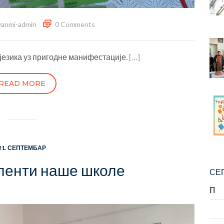
vanmi-admin
0 Comments
езика уз пригодне манифестације.
[…]
READ MORE
21. СЕПТЕМБАР
ленти наше школе
СЕП
П