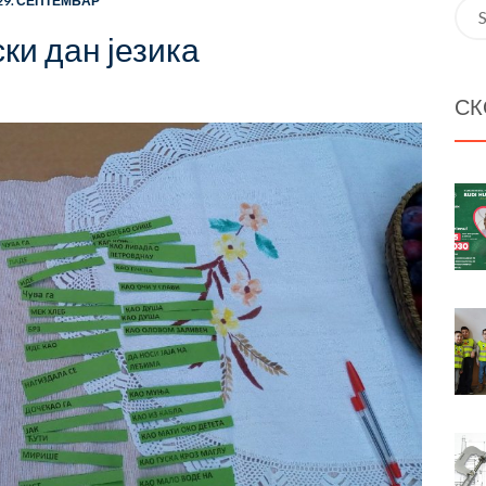
29. СЕПТЕМБАР
Sea
for:
ки дан језика
СК