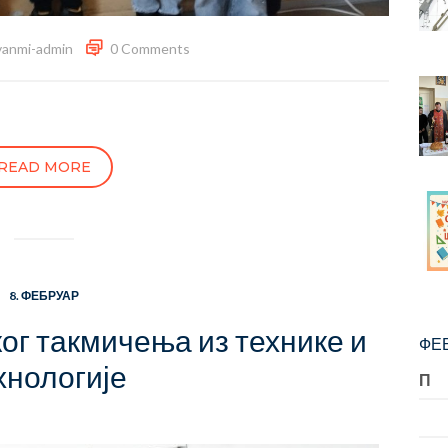
vanmi-admin
0 Comments
READ MORE
8. ФЕБРУАР
ог такмичења из технике и
ФЕБ
хнологије
П