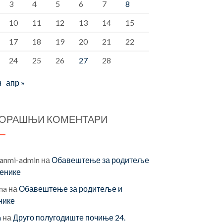
3
4
5
6
7
8
10
11
12
13
14
15
17
18
19
20
21
22
24
25
26
27
28
н
апр »
ОРАШЊИ КОМЕНТАРИ
vanmi-admin
на
Обавештење за родитеље
ченике
na
на
Обавештење за родитеље и
нике
a
на
Друго полугодиште почиње 24.