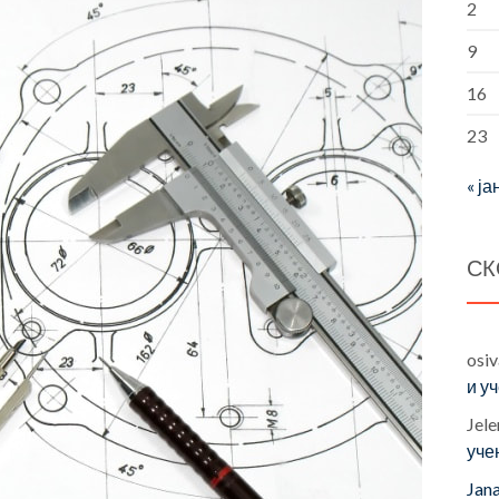
2
9
16
23
« ја
СК
osi
и у
Jele
уче
Jan