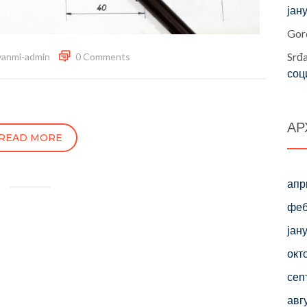
јан
Gor
Srđ
vanmi-admin
0 Comments
соц
АР
READ MORE
апр
феб
јан
окт
сеп
авг