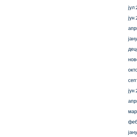
јул
јун
апр
јан
дец
нов
окт
сеп
јун
апр
мар
феб
јан