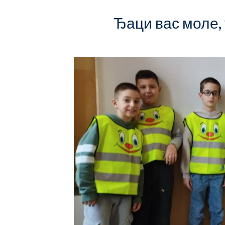
Ђаци вас моле,