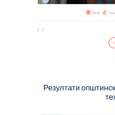
Blog
osi
[…]
Резултати општинск
те