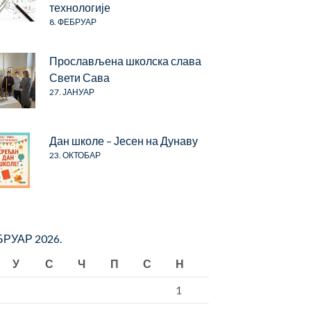
технологије
8. ФЕБРУАР
Прослављена школска слава
Свети Сава
27. ЈАНУАР
Дан школе – Јесен на Дунаву
23. ОКТОБАР
РУАР 2026.
У
С
Ч
П
С
Н
1