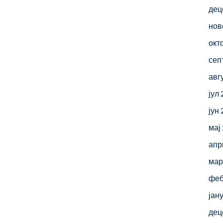
дец
нов
окт
сеп
авг
јул
јун
мај
апр
мар
феб
јан
дец