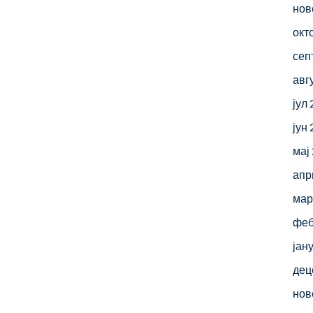
нов
окт
сеп
авг
јул
јун
мај
апр
мар
феб
јан
дец
нов