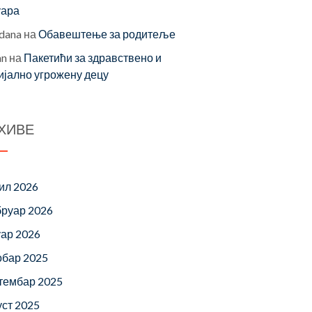
уара
dana
на
Обавештење за родитеље
an
на
Пакетићи за здравствено и
ијално угрожену децу
ХИВЕ
ил 2026
руар 2026
уар 2026
обар 2025
тембар 2025
уст 2025