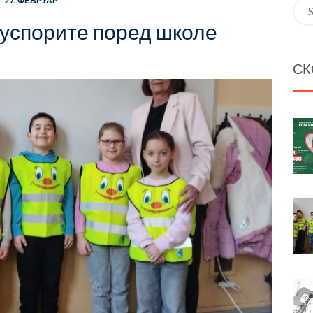
27. ФЕБРУАР
Sea
for:
 успорите поред школе
СК