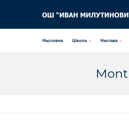
Skip
to
content
Насловна
Школа
Настава
Month