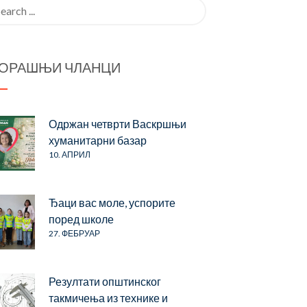
rch
ОРАШЊИ ЧЛАНЦИ
Одржан четврти Васкршњи
хуманитарни базар
10. АПРИЛ
Ђаци вас моле, успорите
поред школе
27. ФЕБРУАР
Резултати општинског
такмичења из технике и