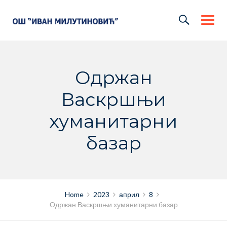
Skip
to
content
Одржан
Васкршњи
хуманитарни
базар
Home
2023
април
8
Одржан Васкршњи хуманитарни базар