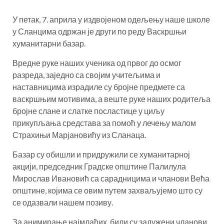
У петак, 7. априла у издвојеном одељењу наше школе
у Сланцима одржан је други по реду Васкршњи
хуманитарни базар.
Вредне руке наших ученика од првог до осмог
разреда, заједно са својим учитељима и
наставницима израдиле су бројне предмете са
васкршњим мотивима, а веште руке наших родитеља
бројне слане и слатке посластице у циљу
прикупљања средстава за помоћ у лечењу малом
Страхињи Марјановићу из Сланаца.
Базар су обишли и придружили се хуманитарној
акцији, председник Градске општине Палилула
Мирослав Ивановић са сарадницима и чланови Већа
општине, којима се овим путем захваљујемо што су
се одазвали нашем позиву.
За анимирање најмлађих, били су задужени чланови