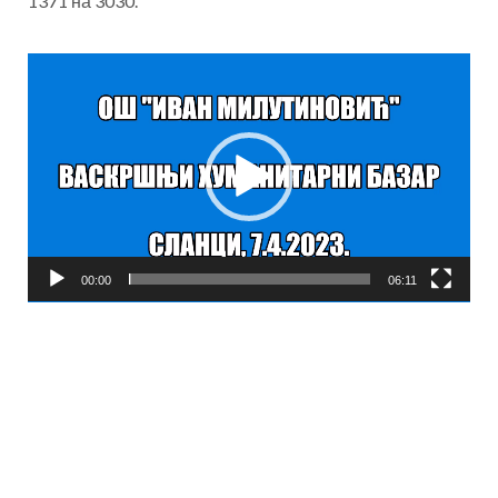
1371 на 3030.
Прегледач
видео
записа
00:00
06:11