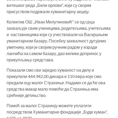
витешког реда „Бели орлови“, који су својим
присуством подржали хуманитарну акцију.
Колектив ОШ „Иван Милутиновић“ се од срца
захваљује свим ученицима, родитељима, учитељима
и наставницима који су учествовали на Васкршњем
уманитарном базару. Посебну захвалност дугујемо
уметнику, који је својим ручним радом у изради
ланчића на самом базару, дао велики допринос у
прикупљању средстава.
Показали смо сви заједно хуманост на делу и
прикупили 444.942,00 динара и 110 евра које смо
предали оцу малог Страхиње. Надамо се да ће ова
средства макар мало помоћи да Страхиња има
срећније детињство.
Помоћ за малог Страхинју можете уплатити
посредством Хуманитарне фондације „Буди хуман“,