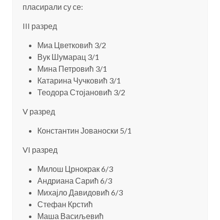
пласирали су се:
III разред
Миа Цветковић 3/2
Вук Шумарац 3/1
Мина Петровић 3/1
Катарина Чучковић 3/1
Теодора Стојановић 3/2
V разред
Константин Јованоски 5/1
VI разред
Милош Црнокрак 6/3
Андриана Сарић 6/3
Михајло Давидовић 6/3
Стефан Крстић
Маша Васиљевић