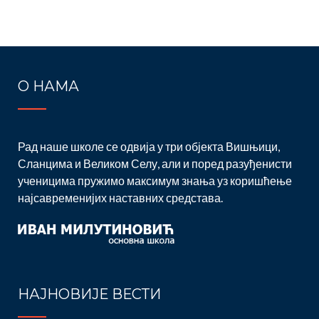
О НАМА
Рад наше школе се одвија у три објекта Вишњици,
Сланцима и Великом Селу, али и поред разуђенисти
ученицима пружимо максимум знања уз коришћење
најсавременијих наставних средстава.
НАЈНОВИЈЕ ВЕСТИ