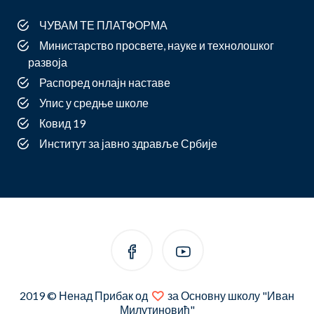
ЧУВАМ ТЕ ПЛАТФОРМА
Министарство просвете, науке и технолошког
развоја
Распоред онлајн наставе
Упис у средње школе
Ковид 19
Институт за јавно здравље Србије
2019 © Ненад Прибак од
за Основну школу "Иван
Милутиновић"