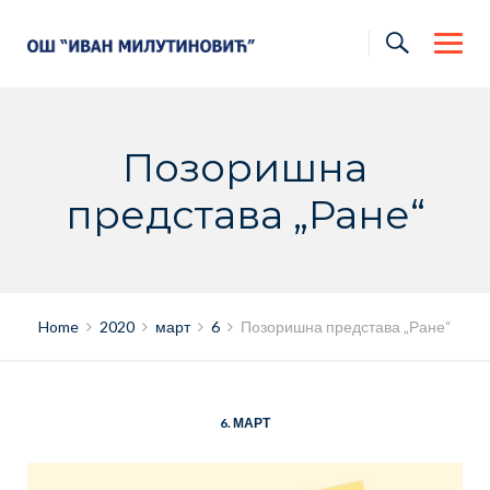
Skip
to
content
Позоришна
представа „Ране“
Home
2020
март
6
Позоришна представа „Ране“
6. МАРТ