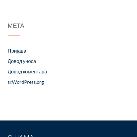
МЕТА
Пријава
Довод уноса
Довод коментара
sr.WordPress.org