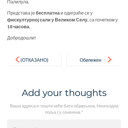
Палилула.
Представа је
бесплатна
и одиграће се у
фискултурној сали у Великом Селу,
са почетком у
18 часова.
Добродошли!
Post
navigation
(ОТКАЗАНО)
Обележен
:Позив на
дан борбе
спортску
против
радионицу за
вршњачког
Add your thoughts
будуће
насиља
прваке!
Ваша адреса е-поште неће бити објављена.
Неопходна
поља су означена
*