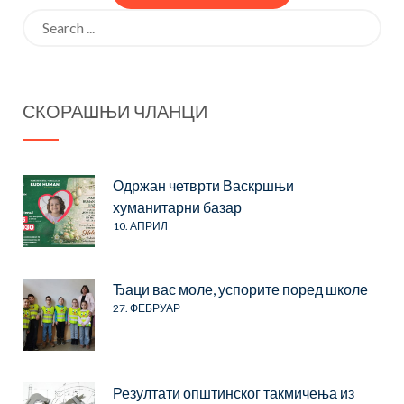
Search
for:
СКОРАШЊИ ЧЛАНЦИ
Одржан четврти Васкршњи
хуманитарни базар
10. АПРИЛ
Ђаци вас моле, успорите поред школе
27. ФЕБРУАР
Резултати општинског такмичења из