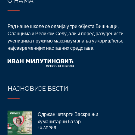
О НАМА
Рад наше школе се одвија у три објекта Вишњици,
Сланцима и Великом Селу, али и поред разуђенисти
ученицима пружимо максимум знања уз коришћење
најсавременијих наставних средстава.
НАЈНОВИЈЕ ВЕСТИ
Одржан четврти Васкршњи
хуманитарни базар
10. АПРИЛ