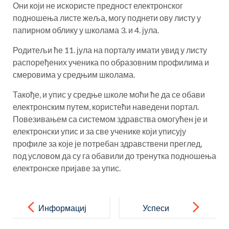
Они који не искористе предност електронског
подношења листе жеља, могу поднети ову листу у
папирном облику у школама 3. и 4. јула.
Родитељи ће 11. јула на порталу имати увид у листу
распоређених ученика по образовним профилима и
смеровима у средњим школама.
Такође, и упис у средње школе моћи ће да се обави
електронским путем, користећи наведени портал.
Повезивањем са системом здравства омогућен је и
електронски упис и за све ученике који уписују
профиле за које је потребан здравствени преглед,
под условом да су га обавили до тренутка подношења
електронске пријаве за упис.
Post
navigation
Информациј
Успеси
а за
наших