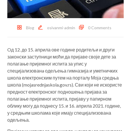
Blog
osivanmi-admin
0 Comments
Oд 12. до 15. априла ове године родитељи и други
законски заступници моћи да пријаве своје дете за
полагање пријемног испита за упис у
специјализованa одељења гимназија и уметничких
школа електронским путем на порталу Моја средња
школа (mojasrednjaskola.gov.rs). Сви који не искористе
предност електронског подношења пријава за
полагање пријемног испита, пријаву у папирном
облику могу да поднесу 15. и 16. априла 2021. године,
у средњим школама које имају специјализована
одељења.