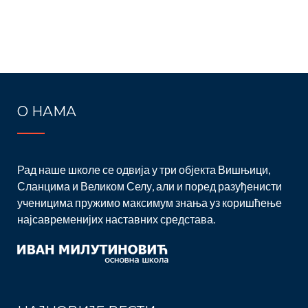
О НАМА
Рад наше школе се одвија у три објекта Вишњици,
Сланцима и Великом Селу, али и поред разуђенисти
ученицима пружимо максимум знања уз коришћење
најсавременијих наставних средстава.