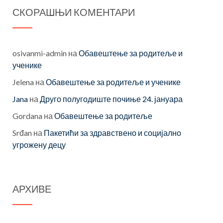
СКОРАШЊИ КОМЕНТАРИ
osivanmi-admin
на
Обавештење за родитеље и
ученике
Jelena
на
Обавештење за родитеље и ученике
Jana
на
Друго полугодиште почиње 24. јануара
Gordana
на
Обавештење за родитеље
Srđan
на
Пакетићи за здравствено и социјално
угрожену децу
АРХИВЕ