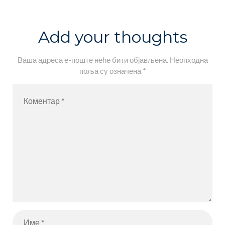
родитеље у
ученика на
вези са
такмичењим
Add your thoughts
еУписом у
а
ОШ за
Ваша адреса е-поште неће бити објављена.
Неопходна
поља су означена
*
школску
2021/2022.
годину