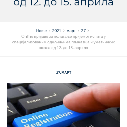
oд 12. до 15. априла
Home
2021
март
27
Online пријаве за полагање пријемог испита у
специјализованим одељењима гимназија и уметничких
школа oд 12. до 15. априла
27. МАРТ