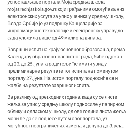
успостављање портала Моја средња школа
mojasrednjaskola.gov.rs који грађанима омогућава низ
електронских услуга за упис ученика у средњу школу,
Влада Србије је уз подршку Канцеларије за
информационе технологије и електронску управу до
сада уложила више од 49 милиона динара.
Завршни испит на крају основног образовања, према
Календару образовно-васпитног рада, биће одржан
од 23. до 25. јуна, а родитељи ће имати увид у
прелиминарне резултате тог испита на поменутом
порталу 27. јуна. На истом порталу подносиће се и
жалбе на резултате завршног испита.
За разлику од претходних година, када су се листе
жеља за упис у средњу школу подносиле у папирном
облику и одласком у школу, од ове године листа жеља
моћи ће да се поднесе путем овог портала, уз
могућност неограничених измена и допуна до 3. јула.