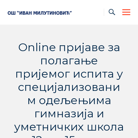
Skip
to
content
Online пријаве за
полагање
пријемог испита у
специјализовани
м одељењима
гимназија и
уметничких школа