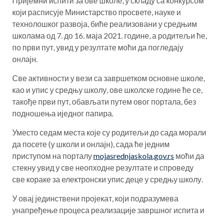
Пријемни испити за ове школе, у складу са конкурсом
који расписује Министарство просвете, науке и
технолошког развоја, биће реализовани у средњим
школама од 7. до 16. маја 2021. године, а родитељи ће,
по први пут, увид у резултате моћи да погледају
онлајн.
Све активности у вези са завршетком основне школе,
као и упис у средњу школу, ове школске године ће се,
такође први пут, обављати путем овог портала, без
подношења иједног папира.
Уместо седам места које су родитељи до сада морали
да посете (у школи и онлајн), сада ће једним
приступом на порталу
mojasrednjaskola.gov.rs
моћи да
стекну увид у све неопходне резултате и спроведу
све кораке за електронски упис деце у средњу школу.
У овај јединствени пројекат, који подразумева
унапређење процеса реализације завршног испита и