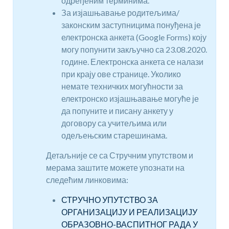
одређеним терминима.
За изјашњавање родитељима/
законским заступницима понуђена је
електронска анкета (Google Forms) коју
могу попунити закључно са 23.08.2020.
године. Електронска анкета се налази
при крају ове странице. Уколико
немате техничких могућности за
електронско изјашњавање могуће је
да попуните и писану анкету у
договору са учитељима или
одељењским старешинама.
Детаљније се са Стручним упутством и
мерама заштите можете упознати на
следећим линковима:
СТРУЧНО УПУТСТВО ЗА
ОРГАНИЗАЦИЈУ И РЕАЛИЗАЦИЈУ
ОБРАЗОВНО-ВАСПИТНОГ РАДА У