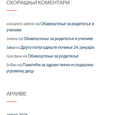
СКОРАШЊИ КОМЕНТАРИ
osivanmi-admin
на
Обавештење за родитеље и
ученике
Jelena
на
Обавештење за родитеље и ученике
Jana
на
Друго полугодиште почиње 24. јануара
Gordana
на
Обавештење за родитеље
Srđan
на
Пакетићи за здравствено и социјално
угрожену децу
АРХИВЕ
април 2026