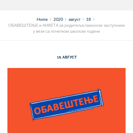
Home
2020
август
18
ОБАВЕШТЕЊЕ и АНКЕТА за родитеље/законске заступнике
у вези са почетком школске године
18. АВГУСТ