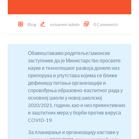
Blog
osivanmi-admin
0 Comments
Обавештавамо родитеље/законске
заступнике да је Министарство просвете
науке и технолошког развоја донело низ
препорука и упутстава којима се ближе
дефинишу питања организације и
спровођења образовно-васпитног рада у
основној школи у новој школској
2020/2021. години, као и низ превентивних
и заштитних мера у борби против вируса
COVID-19.
За планирање и организацију наставе у