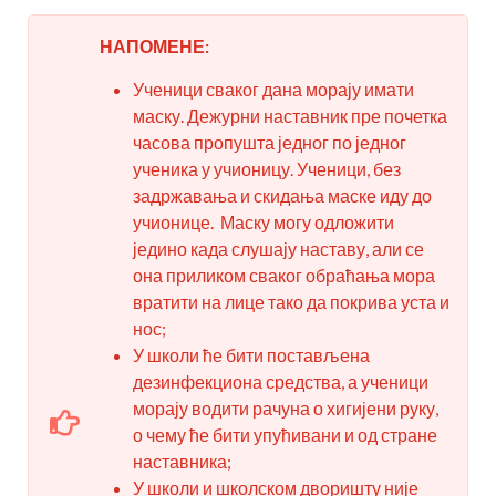
НАПОМЕНЕ:
Ученици сваког дана морају имати
маску. Дежурни наставник пре почетка
часова пропушта једног по једног
ученика у учионицу. Ученици, без
задржавања и скидања маске иду до
учионице. Маску могу одложити
једино када слушају наставу, али се
она приликом сваког обраћања мора
вратити на лице тако да покрива уста и
нос;
У школи ће бити постављена
дезинфекциона средства, а ученици
морају водити рачуна о хигијени руку,
о чему ће бити упућивани и од стране
наставника;
У школи и школском дворишту није