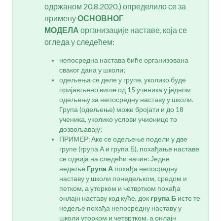
одржаном 20.8.2020.) определило се за
примену
ОСНОВНОГ
МОДЕЛА
организације наставе, која се
огледа у следећем:
непосредна настава биће организована
сваког дана у школи;
одељења се деле у групе, уколико буде
пријављено више од 15 ученика у једном
одељењу за непосредну наставу у школи.
Група (одељење) може бројати и до 18
ученика, уколико услови учионице то
дозвољавају;
ПРИМЕР: Ако се одељење подели у две
групе (група А и група Б), похађање наставе
се одвија на следећи начин: Једне
недеље
Група А
похађа непосредну
наставу у школи понедељком, средом и
петком, а уторком и четвртком похађа
онлајн наставу код куће, док
група Б
исте те
недеље похађа непосредну наставу у
школи уторком и четвртком, а онлајн