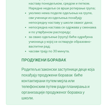
наставу понедељком, средом и петком.
Наредне недеље се врши ротирање група;
уколико нема поделе одељења на групе,
сви ученици из одељења похађају
непосредну наставу у школи сваког дана;
непосредна настава се одржава у сменама
и по утврђеном распореду;
за свако одељење (групу) биће одређена
учионица у којој се остварује образовно-
васпитни рад;
часови трају по 30 минута.
ПРОДУЖЕНИ БОРАВАК
Родитељи/законски заступници деце која
похађају продужени боравак биће
контактирани путем мејла или
телефонским путем ради планирања и
организације продуженог боравка у
школи.