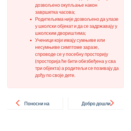
дозвољено окупљање након
завршетка часова;
Родитељима није дозвољено да улазе
у школски објекат и да се задржавају у
школским двориштима;
Ученици који имају сумњиве или
несумњиве симптоме заразе,
спроводе се у посебну просторију
(просторија ће бити обезбеђена у сва
три објекта) а родитељи се позивају да
дођу по своје дете.
Post
navigation
Поносни на
Добро дошли
наше осмаке
драги
прваци!