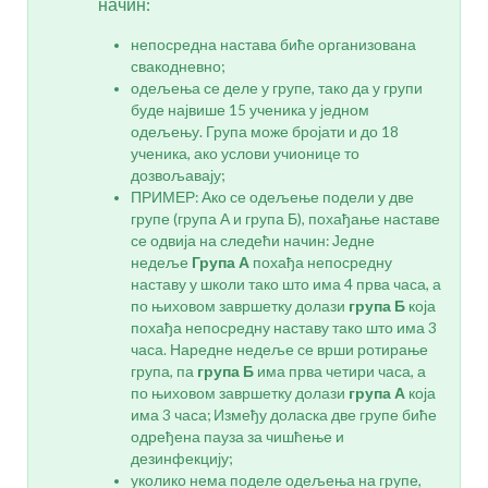
начин:
непосредна настава биће организована
свакодневно;
одељења се деле у групе, тако да у групи
буде највише 15 ученика у једном
одељењу. Група може бројати и до 18
ученика, ако услови учионице то
дозвољавају;
ПРИМЕР: Ако се одељење подели у две
групе (група А и група Б), похађање наставе
се одвија на следећи начин: Једне
недеље
Група А
похађа непосредну
наставу у школи тако што има 4 прва часа, а
по њиховом завршетку долази
група Б
која
похађа непосредну наставу тако што има 3
часа. Наредне недеље се врши ротирање
група, па
група Б
има прва четири часа, а
по њиховом завршетку долази
група А
која
има 3 часа; Између доласка две групе биће
одређена пауза за чишћење и
дезинфекцију;
уколико нема поделе одељења на групе,