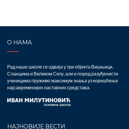
О НАМА
Рад наше школе се одвија у три објекта Вишњици,
Сланцима и Великом Селу, али и поред разуђенисти
ученицима пружимо максимум знања уз коришћење
најсавременијих наставних средстава.
НАЈНОВИЈЕ ВЕСТИ