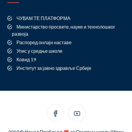
ЧУВАМ ТЕ ПЛАТФОРМА
Министарство просвете, науке и технолошког
развоја
Распоред онлајн наставе
Упис у средње школе
Ковид 19
Институт за јавно здравље Србије
2019 © Ненад Прибак од
за Основну школу "Иван