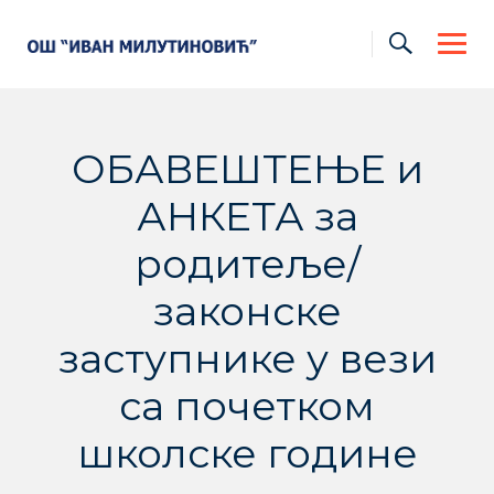
Skip
to
content
ОБАВЕШТЕЊЕ и
АНКЕТА за
родитеље/
законске
заступнике у вези
са почетком
школске године