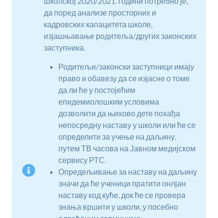
школској 2020/2021. години потребно је,
да поред анализе просторних и
кадровских капацитета школе,
изјашњавање родитеља/других законских
заступника.
Родитељи/законски заступници имају
право и обавезу да се изјасне о томе
да ли ће у постојећим
епидемиолошким условима
дозволити да њихово дете похађа
непосредну наставу у школи или ће се
определити за учење на даљину,
путем ТВ часова на Јавном медијском
сервису РТС.
Опредељивање за наставу на даљину
значи да ће ученици пратити онлјан
наставу код куће, док ће се провера
знања вршити у школи, у посебно