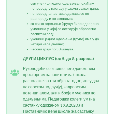
сви ученици једног одељења похађају
непосредну наставу у школи сваког дана;
непосредна настава одржава се по
распореду и по сменама;
за свако одељење (групу) биће одређена
учионица у којој се остварује образовно-
васпитни рад;
ученици једног одељења (групе) имају до
четири часа дневно;
часови трају по 30 минута.
ДРУГИ ЦИКЛУС (од 5. до 8. разреда)
Руководећи се и више него довољним
просторним капацитетима (школа
располаже са три објекта, од којих су два
на сеоском подручју), кадровским
потенцијалом, али и бројем ученика по
одељењима, Педагошки колегијум (на
састанку одржаном 19.8.2020.) и
Наставничко веће школе (на састанку