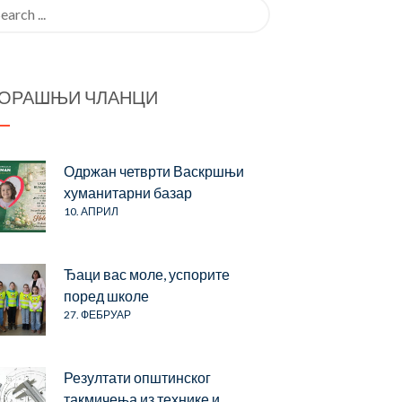
rch
ОРАШЊИ ЧЛАНЦИ
Одржан четврти Васкршњи
хуманитарни базар
10. АПРИЛ
Ђаци вас моле, успорите
поред школе
27. ФЕБРУАР
Резултати општинског
такмичења из технике и