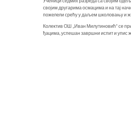
Ученици седмих разреда са својим оде
својим другарима осмацима и на тај на
пожелели срећу у даљем школовању и ж
Колектив ОШ „Иван Милутиновић“ се при
ђацима, успешан завршни испит и упис