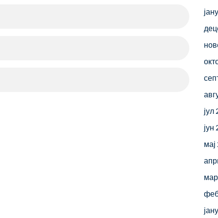
јан
дец
нов
окт
сеп
авг
јул
јун
мај
апр
мар
феб
јан