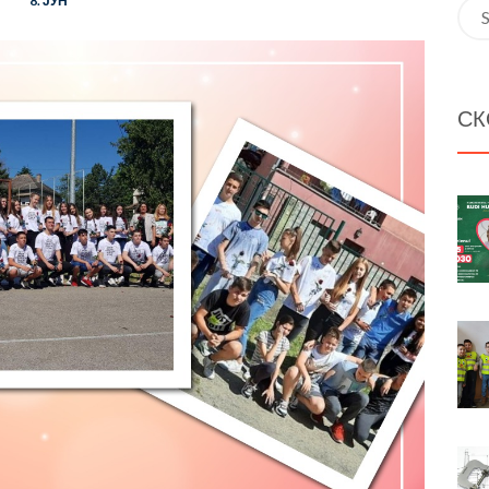
8. ЈУН
Sea
for:
СК