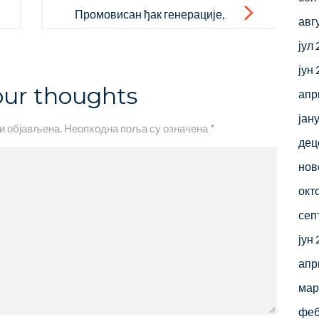
Промовисан ђак генерације,
авг
носиоци Вукових и посебних
јул
диплома
јун
our thoughts
апр
јан
и објављена.
Неопходна поља су означена
*
дец
нов
окт
сеп
јун
апр
мар
феб