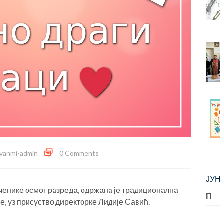
ivanmi-admin
0 Comments
ЈУН
ченике осмог разреда, одржана је традиционална
П
е, уз присуство директорке Лидије Савић.