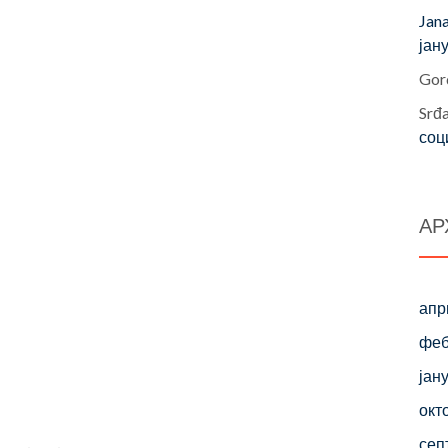
Jan
јан
Gor
Srđ
соц
АР
апр
феб
јан
окт
сеп