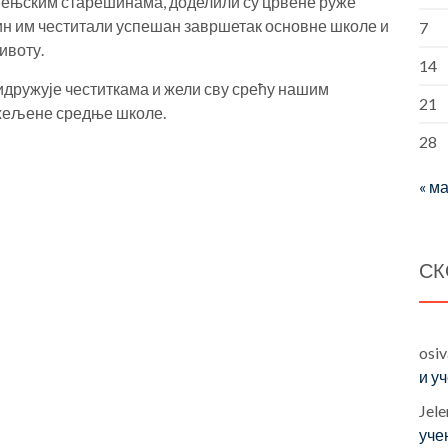
љењским старешинама, доделили су црвене руже
чин им честитали успешан завршетак основне школе и
7
ивоту.
14
дружује честиткама и жели сву срећу нашим
21
 жељене средње школе.
28
« ма
СК
osi
и у
Jele
уче