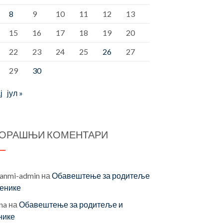
8
9
10
11
12
13
15
16
17
18
19
20
22
23
24
25
26
27
29
30
ј
јул »
ОРАШЊИ КОМЕНТАРИ
vanmi-admin
на
Обавештење за родитеље
ченике
na
на
Обавештење за родитеље и
нике