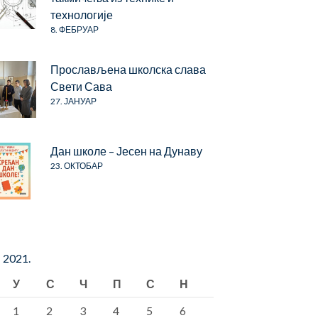
технологије
8. ФЕБРУАР
Прослављена школска слава
Свети Сава
27. ЈАНУАР
Дан школе – Јесен на Дунаву
23. ОКТОБАР
 2021.
У
С
Ч
П
С
Н
1
2
3
4
5
6