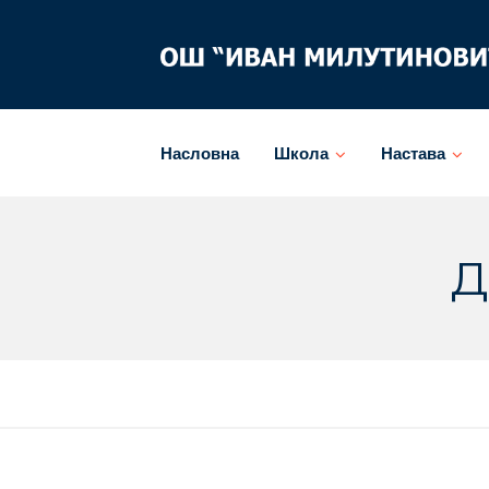
Skip
to
content
Насловна
Школа
Настава
Д