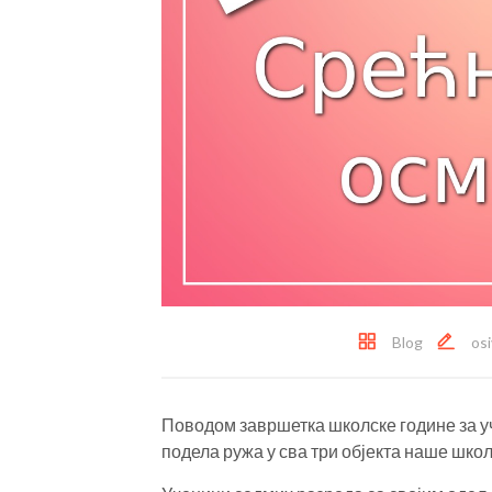
Blog
os
Поводом завршетка школске године за у
подела ружа у сва три објекта наше школ