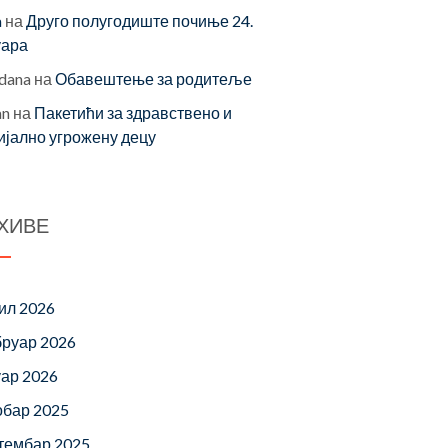
a
на
Друго полугодиште почиње 24.
уара
dana
на
Обавештење за родитеље
an
на
Пакетићи за здравствено и
ијално угрожену децу
ХИВЕ
ил 2026
руар 2026
уар 2026
обар 2025
тембар 2025