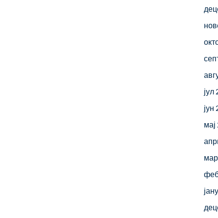
дец
нов
окт
сеп
авг
јул
јун
мај
апр
мар
феб
јан
дец