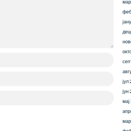
мар
феб
јан
дец
нов
окт
сеп
авг
јул
јун
мај
апр
мар
феб