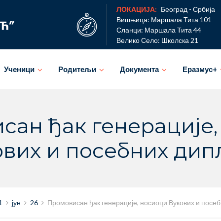
ЛОКАЦИЈА:
Београд - Србија
Вишњица: Маршала Тита 101
Сланци: Маршала Тита 44
Велико Село: Школска 21
Ученици
Родитељи
Документа
Еразмус+
сан ђак генерације,
ових и посебних дип
1
јун
26
Промовисан ђак генерације, носиоци Вукових и посе