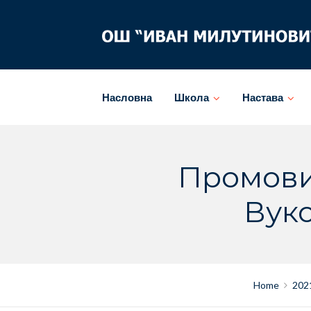
Skip
to
content
Насловна
Школа
Настава
Промови
Вук
Home
202