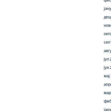
јан
дец
нов
окт
сеп
авг
јул
јун
мај
апр
мар
феб
јан