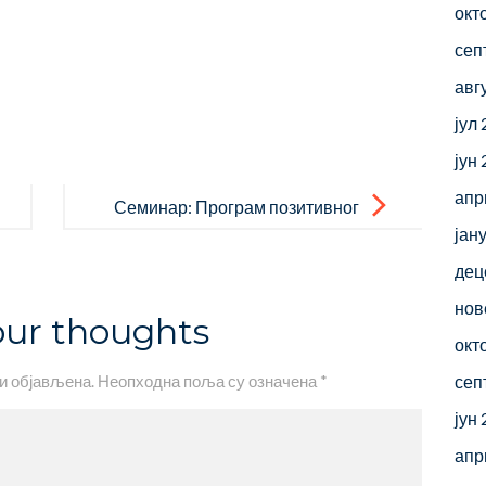
окт
сеп
авг
јул
јун
апр
Семинар: Програм позитивног
јан
понашања у школи
дец
нов
our thoughts
окт
и објављена.
Неопходна поља су означена
*
сеп
јун
апр