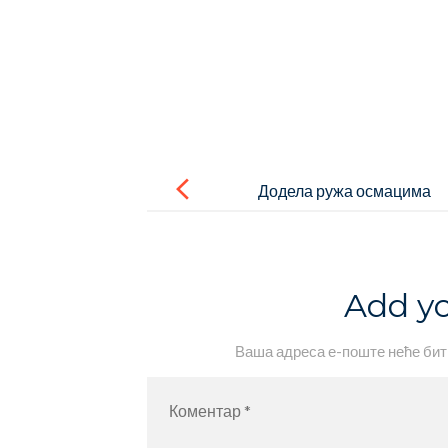
Post
navigation
Додела ружа осмацима
Add y
Ваша адреса е-поште неће бит