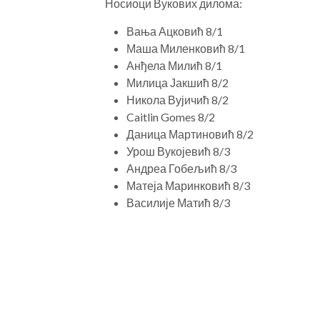
Носиоци Вукових дилома:
Вања Ацковић 8/1
Маша Миленковић 8/1
Анђела Милић 8/1
Милица Јакшић 8/2
Никола Вујичић 8/2
Caitlin Gomes 8/2
Даница Мартиновић 8/2
Урош Вукојевић 8/3
Андреа Гобељић 8/3
Матеја Маринковић 8/3
Василије Матић 8/3