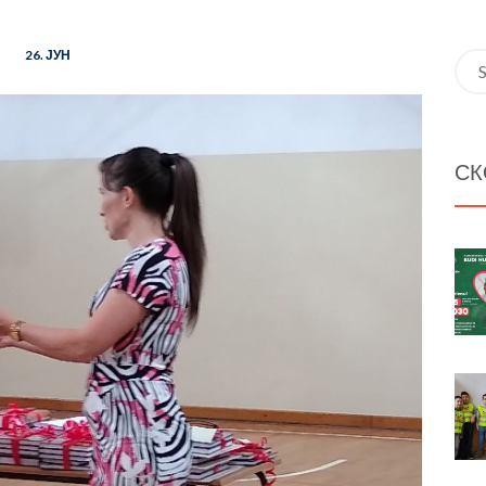
26. ЈУН
Sea
for:
СК