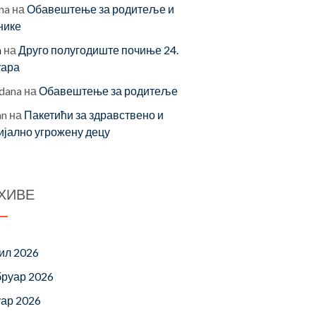
na
на
Обавештење за родитеље и
нике
a
на
Друго полугодиште почиње 24.
уара
dana
на
Обавештење за родитеље
an
на
Пакетићи за здравствено и
ијално угрожену децу
ХИВЕ
ил 2026
руар 2026
уар 2026