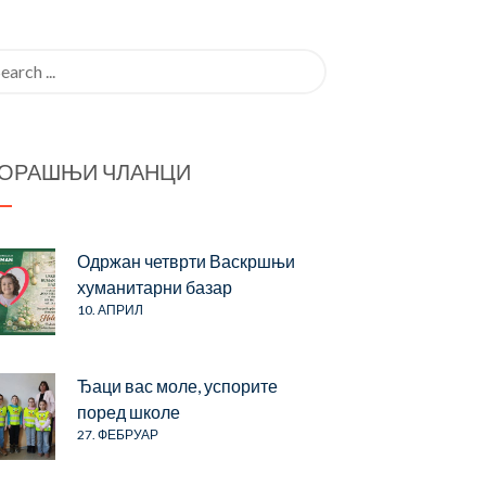
rch
ОРАШЊИ ЧЛАНЦИ
Одржан четврти Васкршњи
хуманитарни базар
10. АПРИЛ
Ђаци вас моле, успорите
поред школе
27. ФЕБРУАР