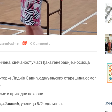
ivanmi-admin
0 Comments
личена свечаност у част ђака генерације, носиоца
екторке Лидије Савић, одељењских старешина осмог
.
ме и пригодни поклони.
ца Јакшић
, ученица 8/2 одељења.
ЈУН