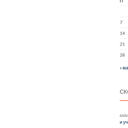
П
7
14
21
28
« ма
СК
osi
и у