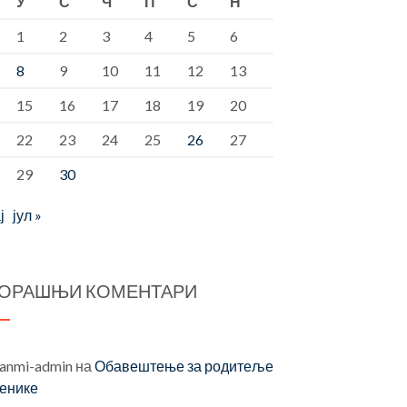
У
С
Ч
П
С
Н
1
2
3
4
5
6
8
9
10
11
12
13
15
16
17
18
19
20
22
23
24
25
26
27
29
30
ј
јул »
ОРАШЊИ КОМЕНТАРИ
vanmi-admin
на
Обавештење за родитеље
ченике