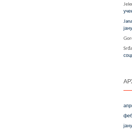
Jele
уче
Jan
јан
Gor
Srđ
соц
АР
апр
феб
јан