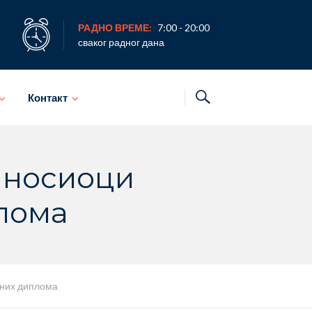
РАДНО ВРЕМЕ:
7:00 - 20:00
сваког радног дана
Контакт
 носиоци
лома
бних диплома