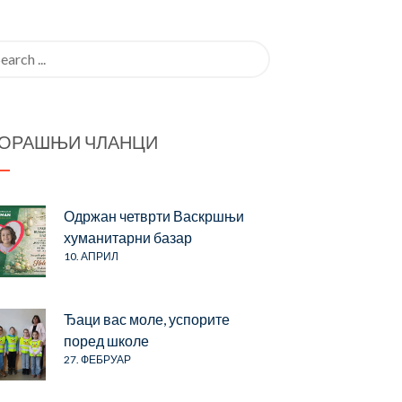
rch
ОРАШЊИ ЧЛАНЦИ
Одржан четврти Васкршњи
хуманитарни базар
10. АПРИЛ
Ђаци вас моле, успорите
поред школе
27. ФЕБРУАР