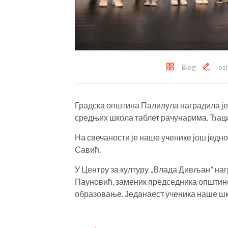
Blog
os
Градска општина Палилула наградила је 
средњих школа таблет рачунарима. Ђаци 
На свечаности је наше ученике још једн
Савић.
У Центру за културу ,,Влада Дивљан” на
Пауновић, заменик председника општине
образовање. Једанаест ученика наше шко
Post