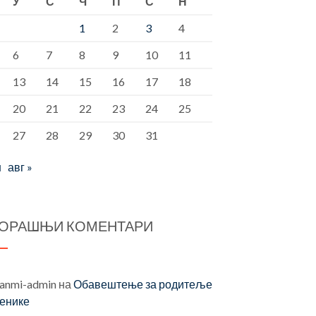
У
С
Ч
П
С
Н
1
2
3
4
6
7
8
9
10
11
13
14
15
16
17
18
20
21
22
23
24
25
27
28
29
30
31
н
авг »
ОРАШЊИ КОМЕНТАРИ
vanmi-admin
на
Обавештење за родитеље
ченике