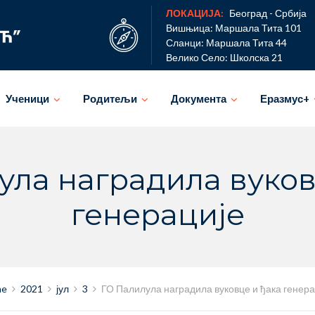
ЛОКАЦИЈА:
Београд - Србија
Вишњица: Маршала Тита 101
Сланци: Маршала Тита 44
Велико Село: Школска 21
Ученици
Родитељи
Документа
Еразмус+
ула наградила вуков
генерације
me
2021
јул
3
ГО Палилула наградила вуковце и ђака генера