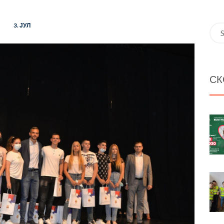
3. ЈУЛ
Sea
for:
СК