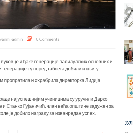
ivanmi-admin
0 Comments
вуковце и ђаке генерације палилулских основних и
генерације су поред таблета добили и књигу.
ом пропратила и охрабрила директорка Лидија
граде најуспешнијим ученицима су уручили Дарко
 и Станко Гујаничић, члан већа општине задужен за
ле је добило награду за изванредан успех.
ЈУЛ