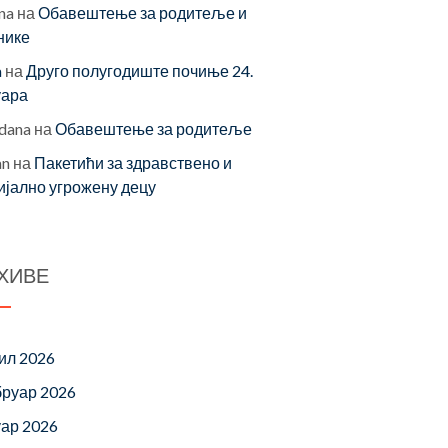
na
на
Обавештење за родитеље и
нике
a
на
Друго полугодиште почиње 24.
уара
dana
на
Обавештење за родитеље
an
на
Пакетићи за здравствено и
ијално угрожену децу
ХИВЕ
ил 2026
руар 2026
уар 2026