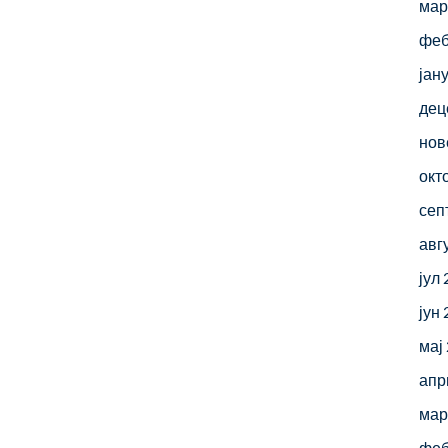
мар
феб
јан
дец
нов
окт
сеп
авг
јул
јун
мај
апр
мар
феб