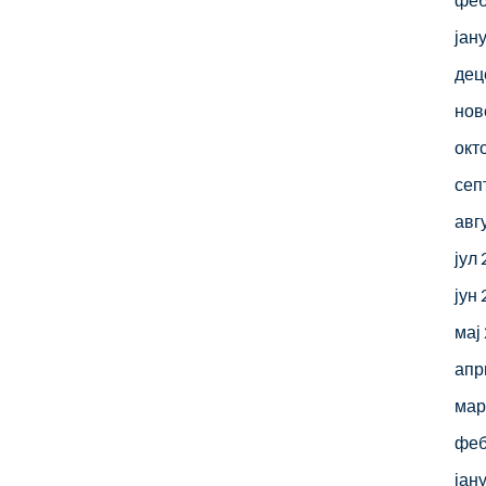
јан
дец
нов
окт
сеп
авг
јул
јун
мај
апр
мар
феб
јан