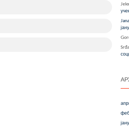
Jele
уче
Jan
јан
Gor
Srđ
соц
АР
апр
феб
јан