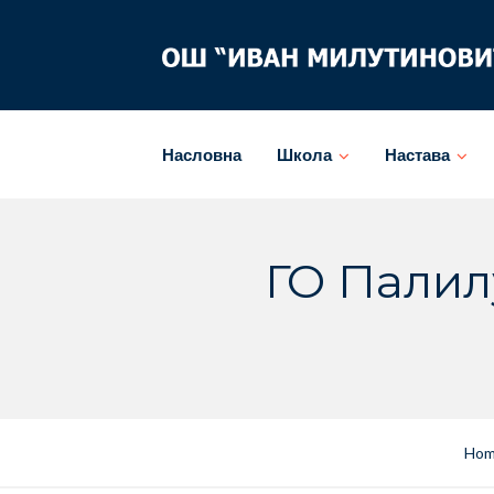
Skip
to
content
Насловна
Школа
Настава
ГО Палил
Ho