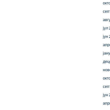
окт
сеп
авг
јул
јун
апр
јан
дец
нов
окт
сеп
јун
апр