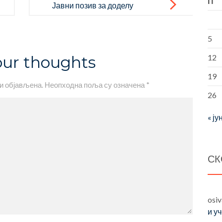
П
Јавни позив за доделу
бесповратних новчаних
средстава у висини основног
5
пакета штампаних уџбеника за
our thoughts
12
први и други разред
19
и објављена.
Неопходна поља су означена
*
26
« ју
СК
osi
и у