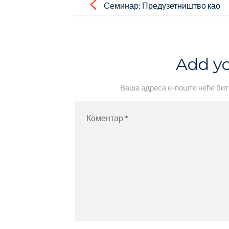
navigation
Семинар: Предузетништво као
међупредметна компетенција
кроз целокупно школовање
Add y
Ваша адреса е-поште неће бит